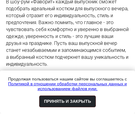
В шоу-рум «Фаворит» каждый выпускник сможет
подобрать идеальный костюм для выпускного вечера,
который отразит его индивидуальность, стиль и
предпочтения. Важно помнить, что главное - это
чувствовать себя комфортно и уверенно в выбранной
одежде, уверенность и стиль - это лучшие ваши
друзья на празднике. Пусть ваш выпускной вечер
станет незабываемым и запоминающимся событием,
а выбранный костюм подчеркнет вашу уникальность и
индивидуальность.
Продолжая пользоваться нашим сайтом вы соглашаетесь с
Политикой в отношении обработки персональных данных и
Записаться на примерку
использованием файлов куки.
ПРИНЯТЬ И ЗАКРЫТЬ
Воспользуйтесь возможностью выглядеть стильно и
элегантно в день выпускного! Запишитесь на
примерку в шоу-рум мужских костюмов «Фаворит» и
подберите свой идеальный костюм. В магазине
мужских костюмов «Фаворит» вас ждут только