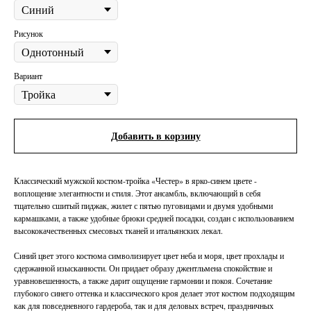
Рисунок
Вариант
Добавить в корзину
Классический мужской костюм-тройка «Честер» в ярко-синем цвете -
воплощение элегантности и стиля. Этот ансамбль, включающий в себя
тщательно сшитый пиджак, жилет с пятью пуговицами и двумя удобными
кармашками, а также удобные брюки средней посадки, создан с использованием
высококачественных смесовых тканей и итальянских лекал.
Синий цвет этого костюма символизирует цвет неба и моря, цвет прохлады и
сдержанной изысканности. Он придает образу джентльмена спокойствие и
уравновешенность, а также дарит ощущение гармонии и покоя. Сочетание
глубокого синего оттенка и классического кроя делает этот костюм подходящим
как для повседневного гардероба, так и для деловых встреч, праздничных