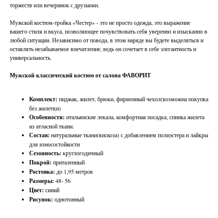
торжеств или вечеринок с друзьями.
Мужской костюм-тройка «Честер» - это не просто одежда, это выражение
вашего стиля и вкуса, позволяющее почувствовать себя уверенно и изысканно в
любой ситуации. Независимо от повода, в этом наряде вы будете выделяться и
оставлять незабываемое впечатление, ведь он сочетает в себе элегантность и
универсальность.
Мужской классический костюм от салона ФАВОРИТ
Комплект:
пиджак, жилет, брюки, фирменный чехол(возможна покупка
без жилетки)
Особенности:
итальянские лекала, комфортная посадка, спинка жилета
из атласной ткани.
Состав:
натуральные ткани(вискоза) с добавлением полиэстера и лайкры
для износостойкости
Сезонность:
круглогодичный
Покрой:
приталенный
Ростовка:
до 1,95 метров
Размеры:
48- 56
Цвет:
синий
Рисунок:
однотонный