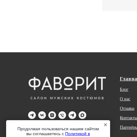
Главн
Блог
О нас
Отзывы
Контакт
Партнёр
Продолжая пользоваться нашим сайтом
2026 © Салон стильных мужских костюмов
вы соглашаетесь с
Политикой в
ФАВОРИТ