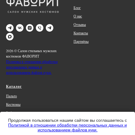
Блог
О нас
Отзывы
Контакты
Партнёры
2026 © Салон стильных мужских
костюмов ФАВОРИТ
Политика в отношении обработки
персональных данных и
использованием файлов куки.
Каталог
Пальто
Костюмы
Рубашки
Продолжая пользоваться нашим сайтом вы соглашаетесь с
Обувь
Политикой в отношении обработки персональных данных и
Аксессуары
использованием файлов куки.