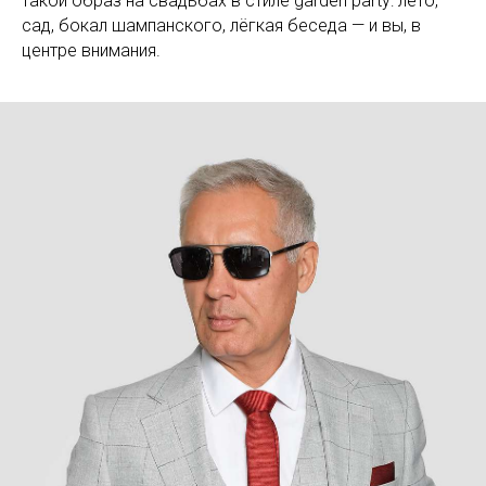
такой образ на свадьбах в стиле garden party: лето,
сад, бокал шампанского, лёгкая беседа — и вы, в
центре внимания.