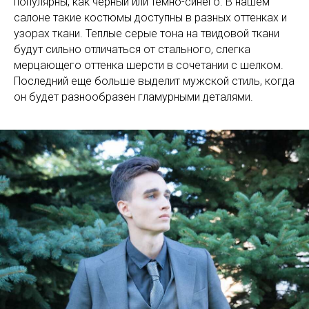
популярны, как чёрный или тёмно-синего. В нашем
салоне такие костюмы доступны в разных оттенках и
узорах ткани. Теплые серые тона на твидовой ткани
будут сильно отличаться от стального, слегка
мерцающего оттенка шерсти в сочетании с шелком.
Последний еще больше выделит мужской стиль, когда
он будет разнообразен гламурными деталями.