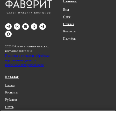
Главная
Блог
О нас
Отзывы
Контакты
Партнёры
2026 © Салон стильных мужских
костюмов ФАВОРИТ
Политика в отношении обработки
персональных данных и
использованием файлов куки.
Каталог
Пальто
Костюмы
Рубашки
Обувь
Аксессуары