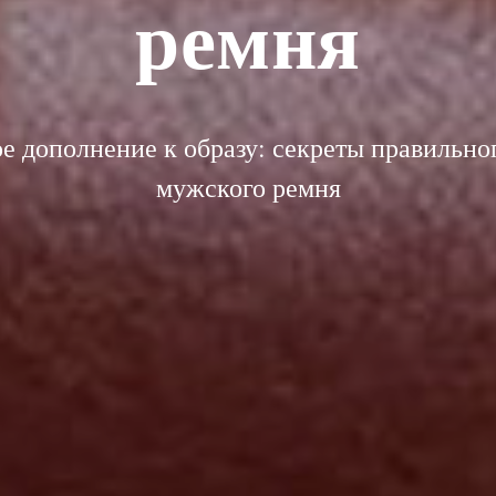
ремня
е дополнение к образу: секреты правильно
мужского ремня