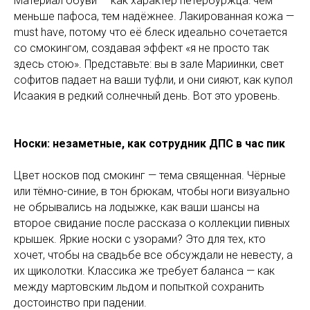
Материал обуви — как характер петербуржца: чем
меньше пафоса, тем надёжнее. Лакированная кожа —
must have, потому что её блеск идеально сочетается
со смокингом, создавая эффект «я не просто так
здесь стою». Представьте: вы в зале Мариинки, свет
софитов падает на ваши туфли, и они сияют, как купол
Исаакия в редкий солнечный день. Вот это уровень.
Носки: незаметные, как сотрудник ДПС в час пик
Цвет носков под смокинг — тема священная. Чёрные
или тёмно-синие, в тон брюкам, чтобы ноги визуально
не обрывались на лодыжке, как ваши шансы на
второе свидание после рассказа о коллекции пивных
крышек. Яркие носки с узорами? Это для тех, кто
хочет, чтобы на свадьбе все обсуждали не невесту, а
их щиколотки. Классика же требует баланса — как
между мартовским льдом и попыткой сохранить
достоинство при падении.