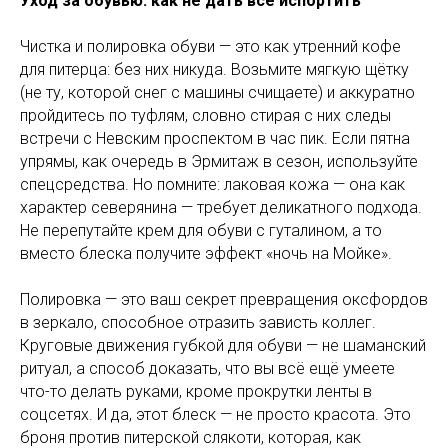
Уход за обувью: как не дать всё испортить
Чистка и полировка обуви — это как утренний кофе
для питерца: без них никуда. Возьмите мягкую щётку
(не ту, которой снег с машины счищаете) и аккуратно
пройдитесь по туфлям, словно стирая с них следы
встречи с Невским проспектом в час пик. Если пятна
упрямы, как очередь в Эрмитаж в сезон, используйте
спецсредства. Но помните: лаковая кожа — она как
характер северянина — требует деликатного подхода.
Не перепутайте крем для обуви с гуталином, а то
вместо блеска получите эффект «ночь на Мойке».
Полировка — это ваш секрет превращения оксфордов
в зеркало, способное отразить зависть коллег.
Круговые движения губкой для обуви — не шаманский
ритуал, а способ доказать, что вы всё ещё умеете
что-то делать руками, кроме прокрутки ленты в
соцсетях. И да, этот блеск — не просто красота. Это
броня против питерской слякоти, которая, как