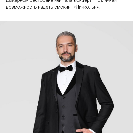
шикарном ресторане или гала-концерт — отличная
возможность надеть смокинг «Линкольн».