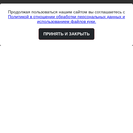
Продолжая пользоваться нашим сайтом вы соглашаетесь с
Политикой в отношении обработки персональных данных и
Главная
использованием файлов куки.
Блог
ПРИНЯТЬ И ЗАКРЫТЬ
О нас
Отзывы
Контакты
Партнёры
2026 © Салон стильных мужских
костюмов ФАВОРИТ
Политика в отношении обработки
персональных данных и
использованием файлов куки.
Каталог
Пальто
Костюмы
Рубашки