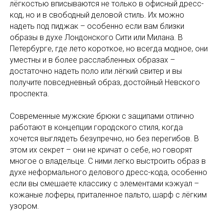
лёгкостью вписываются не только в офисный дресс-
код, но и в свободный деловой стиль. Их можно
надеть под пиджак – особенно если вам близки
образы в духе Лондонского Сити или Милана. В
Петербурге, где лето короткое, но всегда модное, они
уместны и в более расслабленных образах –
достаточно надеть поло или лёгкий свитер и вы
получите повседневный образ, достойный Невского
проспекта.
Современные мужские брюки с защипами отлично
работают в концепции городского стиля, когда
хочется выглядеть безупречно, но без перегибов. В
этом их секрет – они не кричат о себе, но говорят
многое о владельце. С ними легко выстроить образ в
духе неформального делового дресс-кода, особенно
если вы смешаете классику с элементами кэжуал –
кожаные лоферы, приталенное пальто, шарф с лёгким
узором.