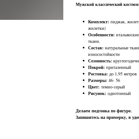
Мужской классический костю
Комплект:
пиджак, жилет
жилетки)
Особенности:
итальянские
ткани.
Состав:
натуральные ткани
износостойкости
Сезонность:
круглогодич
Покрой:
приталенный
Ростовка:
до 1,95 метров
Размеры:
46- 56
Цвет:
темно-серый
Рисунок:
однотонный
Делаем подгонка по фигуре.
Запишитесь на примерку, в удо