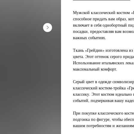
Мужской классический костюм «Г
способное придать вам образ, ко
включает в себя однобортный пи
посадки, предоставляя вам возмо
важных событиях.
Ткань «Грейдин» изготовлена из
цвета. Этот оттенок серого прид
Использование итальянских лека
максимальный комфорт.
Серый цвет в одежде символизир
классический костюм-тройка «Г
классику. Этот костюм идеально
событий, подчеркивая вашу наде
При покупке классического кост
подгонка по фигуре, чтобы обесп
вашим потребностям и желаниям