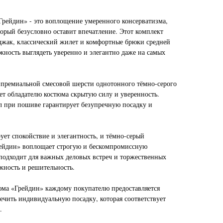
рейдин» - это воплощение умеренного консерватизма,
торый безусловно оставит впечатление. Этот комплект
джак, классический жилет и комфортные брюки средней
жность выглядеть уверенно и элегантно даже на самых
 премиальной смесовой шерсти однотонного тёмно-серого
ает обладателю костюма скрытую силу и уверенность.
л при пошиве гарантирует безупречную посадку и
ует спокойствие и элегантность, и тёмно-серый
рейдин» воплощает строгую и бескомпромиссную
 подходит для важных деловых встреч и торжественных
жность и решительность.
юма «Грейдин» каждому покупателю предоставляется
ечить индивидуальную посадку, которая соответствует
.