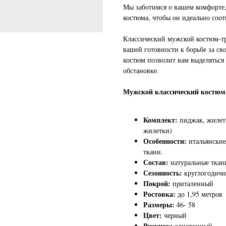
Мы заботимся о вашем комфорте,
костюма, чтобы он идеально соот
Классический мужской костюм-тро
вашей готовности к борьбе за св
костюм позволит вам выделяться 
обстановке.
Мужской классический костю
Комплект:
пиджак, жилет
жилетки)
Особенности:
итальянские
ткани.
Состав:
натуральные ткани
Сезонность:
круглогодич
Покрой:
приталенный
Ростовка:
до 1,95 метров
Размеры:
46- 58
Цвет:
черный
Рисунок:
однотонный