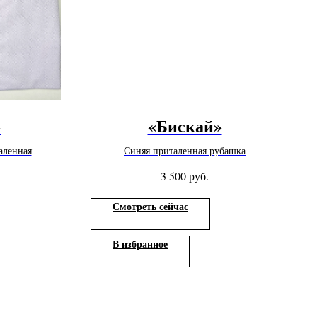
»
«Бискай»
аленная
Синяя приталенная рубашка
руб.
3 500
Смотреть сейчас
В избранное