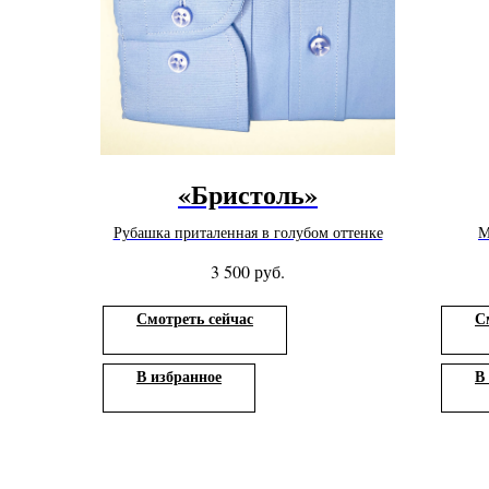
«Бристоль»
Рубашка приталенная в голубом оттенке
М
руб.
3 500
Смотреть сейчас
С
В избранное
В