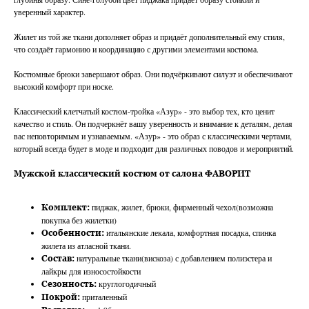
уверенный характер.
Жилет из той же ткани дополняет образ и придаёт дополнительный ему стиля,
что создаёт гармонию и координацию с другими элементами костюма.
Костюмные брюки завершают образ. Они подчёркивают силуэт и обеспечивают
высокий комфорт при носке.
Классический клетчатый костюм-тройка «Азур» - это выбор тех, кто ценит
качество и стиль. Он подчеркнёт вашу уверенность и внимание к деталям, делая
вас неповторимым и узнаваемым. «Азур» - это образ с классическими чертами,
который всегда будет в моде и подходит для различных поводов и мероприятий.
Мужской классический костюм от салона ФАВОРИТ
пиджак, жилет, брюки, фирменный чехол(возможна
Комплект:
покупка без жилетки)
итальянские лекала, комфортная посадка, спинка
Особенности:
жилета из атласной ткани.
натуральные ткани(вискоза) с добавлением полиэстера и
Состав:
лайкры для износостойкости
круглогодичный
Сезонность:
приталенный
Покрой: