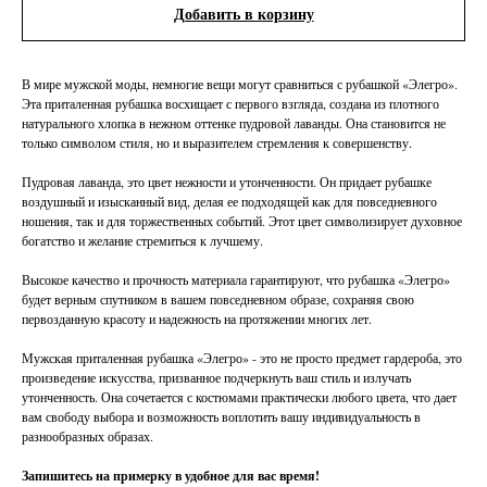
Добавить в корзину
В мире мужской моды, немногие вещи могут сравниться с рубашкой «Элегро».
Эта приталенная рубашка восхищает с первого взгляда, создана из плотного
натурального хлопка в нежном оттенке пудровой лаванды. Она становится не
только символом стиля, но и выразителем стремления к совершенству.
Пудровая лаванда, это цвет нежности и утонченности. Он придает рубашке
воздушный и изысканный вид, делая ее подходящей как для повседневного
ношения, так и для торжественных событий. Этот цвет символизирует духовное
богатство и желание стремиться к лучшему.
Высокое качество и прочность материала гарантируют, что рубашка «Элегро»
будет верным спутником в вашем повседневном образе, сохраняя свою
первозданную красоту и надежность на протяжении многих лет.
Мужская приталенная рубашка «Элегро» - это не просто предмет гардероба, это
произведение искусства, призванное подчеркнуть ваш стиль и излучать
утонченность. Она сочетается с костюмами практически любого цвета, что дает
вам свободу выбора и возможность воплотить вашу индивидуальность в
разнообразных образах.
Запишитесь на примерку в удобное для вас время!